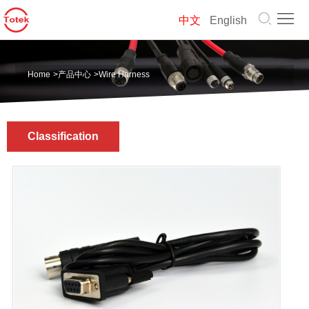
首
中文
English
页
关
Home
>
产品中心
>
Wire Harness
于
产
我
品
解
Classification
们
中
决
新
心
方
闻
联
案
资
系
中
讯
我
文
们