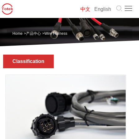
首
中文
English
页
关
Home
>
产品中心
>
Wire Harness
于
产
我
品
解
Classification
们
中
决
新
心
方
闻
联
案
资
系
中
讯
我
文
们